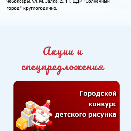
Чебоксары, ул. М. Залка, д. 11, ЦДР "Солнечный
город" круглогодично.
Акции и
спецпредложения
Городской
конкурс
детского рисунка